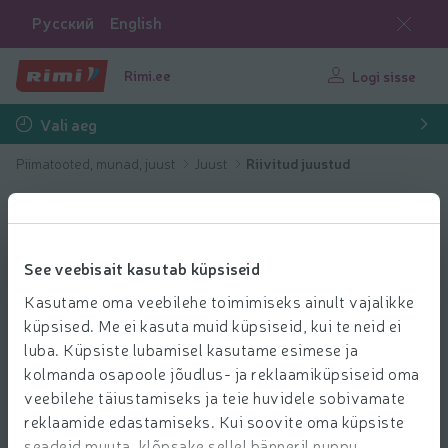
Русский
English
Rimi.ee
Logi sisse
Vali aeg
Piimatooted, munad, juust
Juust
Riivitud juustud
See veebisait kasutab küpsiseid
Kasutame oma veebilehe toimimiseks ainult vajalikke
küpsised. Me ei kasuta muid küpsiseid, kui te neid ei
luba. Küpsiste lubamisel kasutame esimese ja
kolmanda osapoole jõudlus- ja reklaamiküpsiseid oma
veebilehe täiustamiseks ja teie huvidele sobivamate
reklaamide edastamiseks. Kui soovite oma küpsiste
seadeid muuta, klõpsake sellel bänneril nuppu