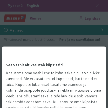
Русский
English
Rimi.ee
Logi sisse
Vali aeg
Piimatooted, munad, juust
Juust
Feta ja mozzarellajuustud
See veebisait kasutab küpsiseid
Kasutame oma veebilehe toimimiseks ainult vajalikke
küpsised. Me ei kasuta muid küpsiseid, kui te neid ei
luba. Küpsiste lubamisel kasutame esimese ja
kolmanda osapoole jõudlus- ja reklaamiküpsiseid oma
veebilehe täiustamiseks ja teie huvidele sobivamate
reklaamide edastamiseks. Kui soovite oma küpsiste
seadeid muuta, klõpsake sellel bänneril nuppu