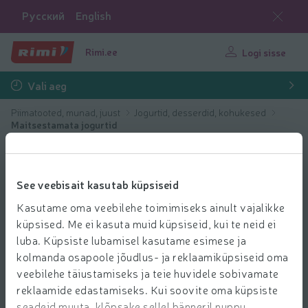
Русский
English
Rimi.ee
Logi sisse
Vali aeg
Piimatooted, munad, juust
Jogurtid, desserdid, kohukesed
Maitsestamata jogurtid
See veebisait kasutab küpsiseid
Kasutame oma veebilehe toimimiseks ainult vajalikke
küpsised. Me ei kasuta muid küpsiseid, kui te neid ei
luba. Küpsiste lubamisel kasutame esimese ja
kolmanda osapoole jõudlus- ja reklaamiküpsiseid oma
veebilehe täiustamiseks ja teie huvidele sobivamate
reklaamide edastamiseks. Kui soovite oma küpsiste
seadeid muuta, klõpsake sellel bänneril nuppu