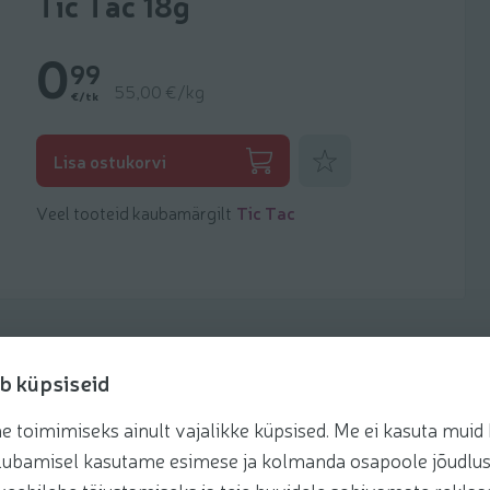
Tic Tac 18g
0
99
55,00 €/kg
€/tk
Lisa lemmikuks
Lisa ostukorvi
Veel tooteid kaubamärgilt
Tic Tac
b küpsiseid
toimimiseks ainult vajalikke küpsised. Me ei kasuta muid k
retseptis
te lubamisel kasutame esimese ja kolmanda osapoole jõudlus