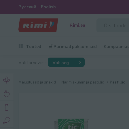
Русский
English
Rimi.ee
Tooted
🛒 Parimad pakkumised
Kampaania
Vali tarneviis:
Vali aeg
Maiustused ja snäkid
Närimiskumm ja pastillid
Pastillid