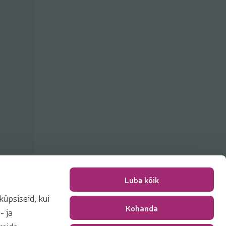
Luba kõik
üpsiseid, kui
Kohanda
Pakkimise tasu
0,00 €
- ja
Kokku
0,00 €