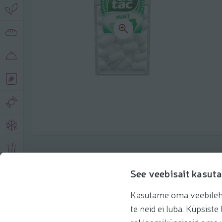
Toote andmed
See veebisait kasuta
Kasutame oma veebilehe 
Tooteinfo
Soovitatud tooted
Kasuta 
te neid ei luba. Küpsis