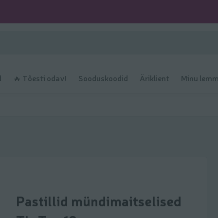
d
🔥 Tõesti odav!
Sooduskoodid
Äriklient
Minu lemm
Pastillid mündimaitselised