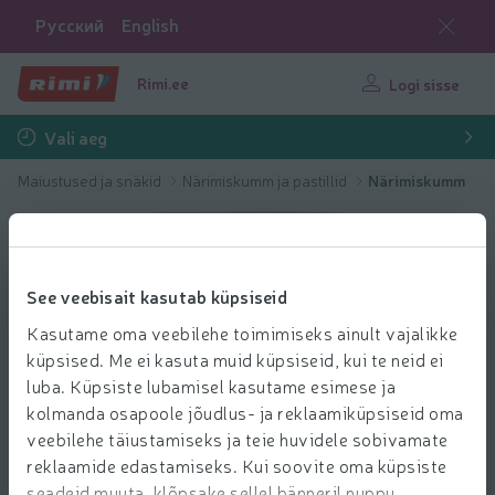
Русский
English
Rimi.ee
Logi sisse
Vali aeg
Maiustused ja snäkid
Närimiskumm ja pastillid
Närimiskumm
See veebisait kasutab küpsiseid
Kasutame oma veebilehe toimimiseks ainult vajalikke
küpsised. Me ei kasuta muid küpsiseid, kui te neid ei
luba. Küpsiste lubamisel kasutame esimese ja
kolmanda osapoole jõudlus- ja reklaamiküpsiseid oma
veebilehe täiustamiseks ja teie huvidele sobivamate
reklaamide edastamiseks. Kui soovite oma küpsiste
seadeid muuta, klõpsake sellel bänneril nuppu