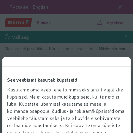
Русский
English
Rimi.ee
Logi sisse
Vali aeg
Maiustused ja snäkid
Närimiskumm ja pastillid
Närimiskumm
See veebisait kasutab küpsiseid
Kasutame oma veebilehe toimimiseks ainult vajalikke
küpsised. Me ei kasuta muid küpsiseid, kui te neid ei
luba. Küpsiste lubamisel kasutame esimese ja
kolmanda osapoole jõudlus- ja reklaamiküpsiseid oma
veebilehe täiustamiseks ja teie huvidele sobivamate
reklaamide edastamiseks. Kui soovite oma küpsiste
seadeid muuta, klõpsake sellel bänneril nuppu