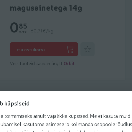
magusainetega 14g
0
85
60,71 €/kg
€/tk
Lisa lemmikuks
Lisa ostukorvi
Veel tooteid kaubamärgilt
Orbit
b küpsiseid
toimimiseks ainult vajalikke küpsised. Me ei kasuta muid k
retseptis
te lubamisel kasutame esimese ja kolmanda osapoole jõudlus