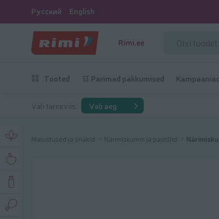
Русский
English
Rimi.ee
Tooted
🛒 Parimad pakkumised
Kampaania
Vali tarneviis:
Vali aeg
Maiustused ja snäkid
Närimiskumm ja pastillid
Närimisk