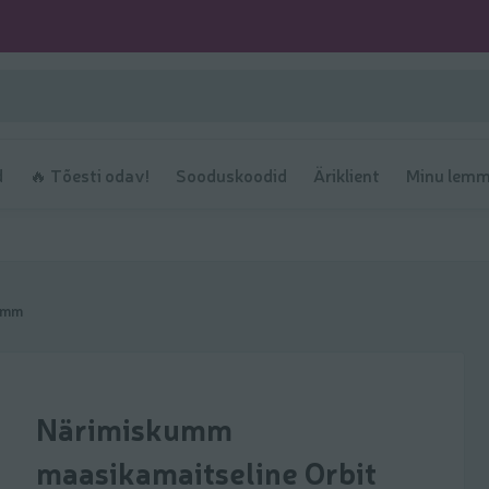
d
🔥 Tõesti odav!
Sooduskoodid
Äriklient
Minu lemm
umm
Närimiskumm
maasikamaitseline Orbit