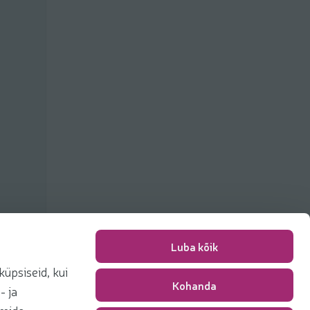
Luba kõik
üpsiseid, kui
Kohanda
Pakkimise tasu
0,00 €
- ja
Kokku
0,00 €