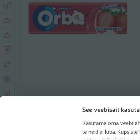
Toote andmed
See veebisait kasuta
Kasutame oma veebilehe 
Tooteinfo
Soovitatud tooted
Kasuta 
te neid ei luba. Küpsis