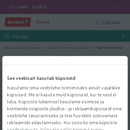
Русский
English
Rimi.ee
Logi sisse
Vali aeg
Maiustused ja snäkid
Närimiskumm ja pastillid
Närimiskumm
See veebisait kasutab küpsiseid
Kasutame oma veebilehe toimimiseks ainult vajalikke
küpsised. Me ei kasuta muid küpsiseid, kui te neid ei
luba. Küpsiste lubamisel kasutame esimese ja
kolmanda osapoole jõudlus- ja reklaamiküpsiseid oma
veebilehe täiustamiseks ja teie huvidele sobivamate
reklaamide edastamiseks. Kui soovite oma küpsiste
seadeid muuta, klõpsake sellel bänneril nuppu