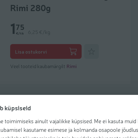
Rimi 280g
1
75
6,25 €/kg
€/tk
Lisa lemmikuks
Lisa ostukorvi
Veel tooteid kaubamärgilt
Rimi
b küpsiseid
toimimiseks ainult vajalikke küpsised. Me ei kasuta muid k
retseptis
te lubamisel kasutame esimese ja kolmanda osapoole jõudlus