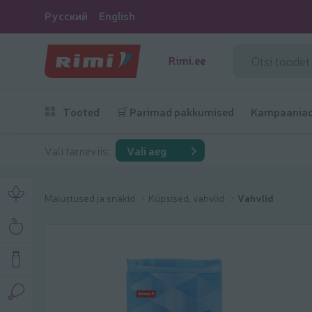
Русский
English
Rimi.ee
Tooted
🛒 Parimad pakkumised
Kampaania
Vali tarneviis:
Vali aeg
Maiustused ja snäkid
Küpsised, vahvlid
Vahvlid