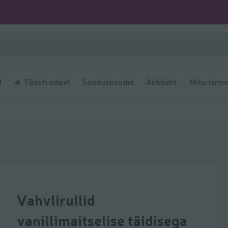
d
🔥 Tõesti odav!
Sooduskoodid
Äriklient
Minu lemm
Vahvlirullid
vanillimaitselise täidisega