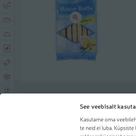
Toote andmed
See veebisait kasuta
Kasutame oma veebilehe 
Tooteinfo
Soovitatud tooted
Kasuta 
te neid ei luba. Küpsis