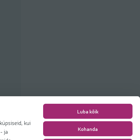
Luba kõik
üpsiseid, kui
Kohanda
Pakkimise tasu
0,00 €
- ja
Kokku
0,00 €