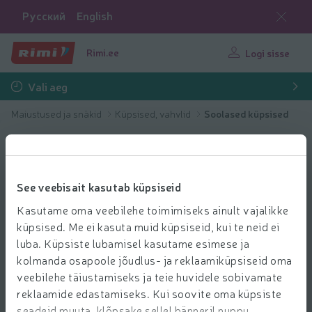
Русский
English
Rimi.ee
Logi sisse
Vali aeg
Maiustused ja snäkid
Küpsised, vahvlid
Soolased küpsised
See veebisait kasutab küpsiseid
Kasutame oma veebilehe toimimiseks ainult vajalikke
küpsised. Me ei kasuta muid küpsiseid, kui te neid ei
luba. Küpsiste lubamisel kasutame esimese ja
kolmanda osapoole jõudlus- ja reklaamiküpsiseid oma
veebilehe täiustamiseks ja teie huvidele sobivamate
reklaamide edastamiseks. Kui soovite oma küpsiste
seadeid muuta, klõpsake sellel bänneril nuppu