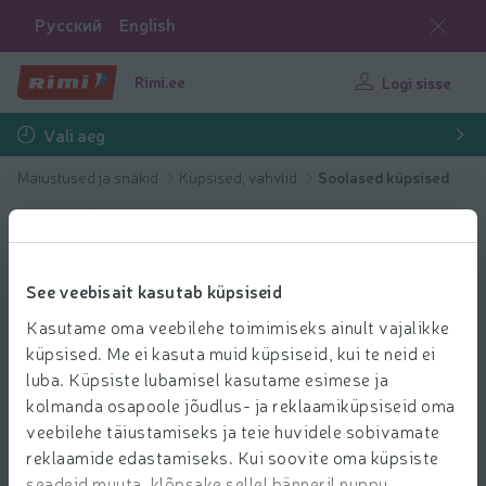
Русский
English
Rimi.ee
Logi sisse
Vali aeg
Maiustused ja snäkid
Küpsised, vahvlid
Soolased küpsised
See veebisait kasutab küpsiseid
Kasutame oma veebilehe toimimiseks ainult vajalikke
küpsised. Me ei kasuta muid küpsiseid, kui te neid ei
luba. Küpsiste lubamisel kasutame esimese ja
kolmanda osapoole jõudlus- ja reklaamiküpsiseid oma
veebilehe täiustamiseks ja teie huvidele sobivamate
reklaamide edastamiseks. Kui soovite oma küpsiste
seadeid muuta, klõpsake sellel bänneril nuppu