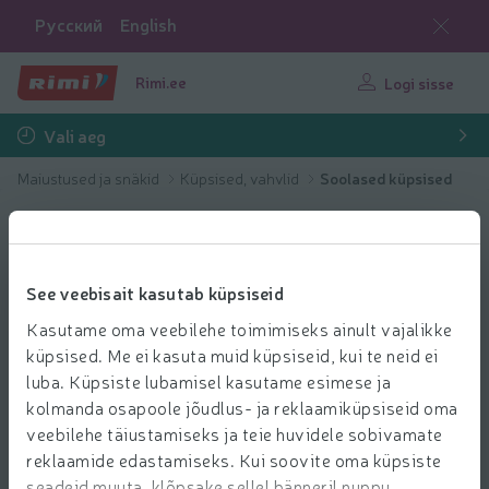
Русский
English
Rimi.ee
Logi sisse
Vali aeg
Maiustused ja snäkid
Küpsised, vahvlid
Soolased küpsised
See veebisait kasutab küpsiseid
Kasutame oma veebilehe toimimiseks ainult vajalikke
küpsised. Me ei kasuta muid küpsiseid, kui te neid ei
luba. Küpsiste lubamisel kasutame esimese ja
kolmanda osapoole jõudlus- ja reklaamiküpsiseid oma
veebilehe täiustamiseks ja teie huvidele sobivamate
reklaamide edastamiseks. Kui soovite oma küpsiste
seadeid muuta, klõpsake sellel bänneril nuppu