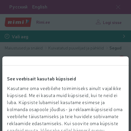
Русский
English
Rimi.ee
Logi sisse
Vali aeg
Maiustused ja snäkid
Kuivatatud puuviljad ja pähklid
Segud
See veebisait kasutab küpsiseid
Kasutame oma veebilehe toimimiseks ainult vajalikke
küpsised. Me ei kasuta muid küpsiseid, kui te neid ei
luba. Küpsiste lubamisel kasutame esimese ja
kolmanda osapoole jõudlus- ja reklaamiküpsiseid oma
veebilehe täiustamiseks ja teie huvidele sobivamate
reklaamide edastamiseks. Kui soovite oma küpsiste
seadeid muuta, klõpsake sellel bänneril nuppu