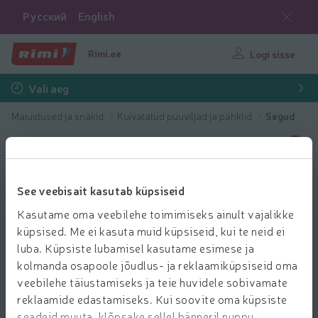
Русский
English
Rimi.ee
Logi sisse
Vali aeg
Maiustused ja snäkid
Kuivatatud puuviljad ja pähklid
Segud
See veebisait kasutab küpsiseid
Kasutame oma veebilehe toimimiseks ainult vajalikke
küpsised. Me ei kasuta muid küpsiseid, kui te neid ei
luba. Küpsiste lubamisel kasutame esimese ja
kolmanda osapoole jõudlus- ja reklaamiküpsiseid oma
veebilehe täiustamiseks ja teie huvidele sobivamate
reklaamide edastamiseks. Kui soovite oma küpsiste
seadeid muuta, klõpsake sellel bänneril nuppu