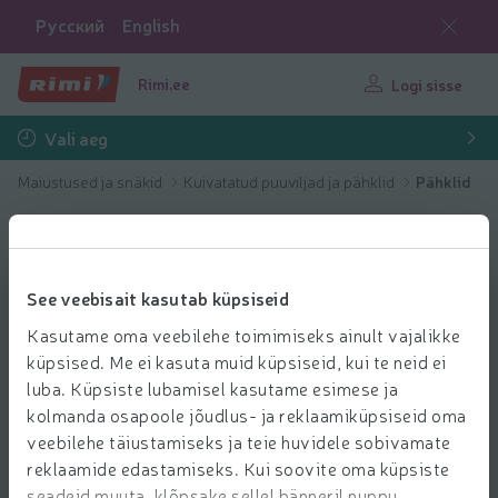
Русский
English
Rimi.ee
Logi sisse
Vali aeg
Maiustused ja snäkid
Kuivatatud puuviljad ja pähklid
Pähklid
See veebisait kasutab küpsiseid
Kasutame oma veebilehe toimimiseks ainult vajalikke
küpsised. Me ei kasuta muid küpsiseid, kui te neid ei
luba. Küpsiste lubamisel kasutame esimese ja
kolmanda osapoole jõudlus- ja reklaamiküpsiseid oma
veebilehe täiustamiseks ja teie huvidele sobivamate
reklaamide edastamiseks. Kui soovite oma küpsiste
seadeid muuta, klõpsake sellel bänneril nuppu