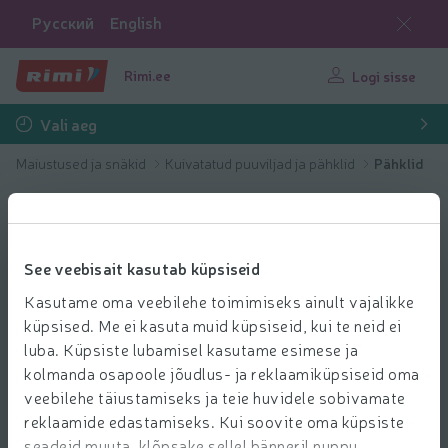
Русский
English
Rimi.ee
Logi sisse
Vali aeg
Maiustused ja snäkid
Kuivatatud puuviljad ja pähklid
Pähklid
See veebisait kasutab küpsiseid
Kasutame oma veebilehe toimimiseks ainult vajalikke
küpsised. Me ei kasuta muid küpsiseid, kui te neid ei
luba. Küpsiste lubamisel kasutame esimese ja
kolmanda osapoole jõudlus- ja reklaamiküpsiseid oma
veebilehe täiustamiseks ja teie huvidele sobivamate
reklaamide edastamiseks. Kui soovite oma küpsiste
seadeid muuta, klõpsake sellel bänneril nuppu