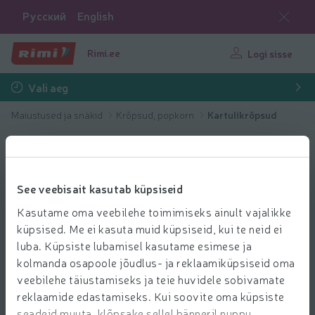
Русский
English
Rimi.ee
Logi sisse
Vali aeg
Maiustused ja snäkid
Krõpsud, popkorn
Kartulikrõpsud
See veebisait kasutab küpsiseid
Kasutame oma veebilehe toimimiseks ainult vajalikke
küpsised. Me ei kasuta muid küpsiseid, kui te neid ei
luba. Küpsiste lubamisel kasutame esimese ja
kolmanda osapoole jõudlus- ja reklaamiküpsiseid oma
veebilehe täiustamiseks ja teie huvidele sobivamate
reklaamide edastamiseks. Kui soovite oma küpsiste
seadeid muuta, klõpsake sellel bänneril nuppu