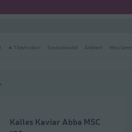
d
🔥 Tõesti odav!
Sooduskoodid
Äriklient
Minu lemm
a
Kalles Kaviar Abba MSC