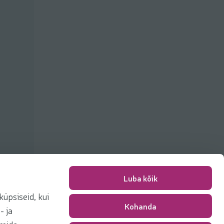
Luba kõik
üpsiseid, kui
Kohanda
Pakkimise tasu
0,00 €
- ja
Kokku
0,00 €