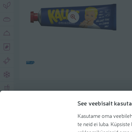
Toote andmed
See veebisait kasuta
Kasutame oma veebilehe 
Tooteinfo
Soovitatud tooted
Kasuta 
te neid ei luba. Küpsis