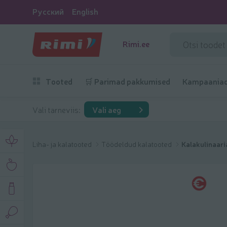
Русский
English
Rimi.ee
Tooted
🛒 Parimad pakkumised
Kampaania
Vali tarneviis:
Vali aeg
Liha- ja kalatooted
Töödeldud kalatooted
Kalakulinaari