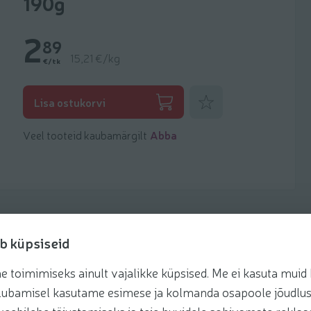
190g
2
89
15,21 €/kg
€/tk
Lisa lemmikuks
Lisa ostukorvi
Veel tooteid kaubamärgilt
Abba
b küpsiseid
toimimiseks ainult vajalikke küpsised. Me ei kasuta muid k
retseptis
te lubamisel kasutame esimese ja kolmanda osapoole jõudlus