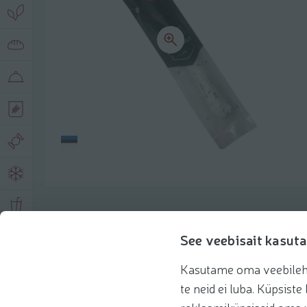
Toote andmed
See veebisait kasuta
Kasutame oma veebilehe 
Tooteinfo
Soovitatud tooted
Kasuta 
te neid ei luba. Küpsis