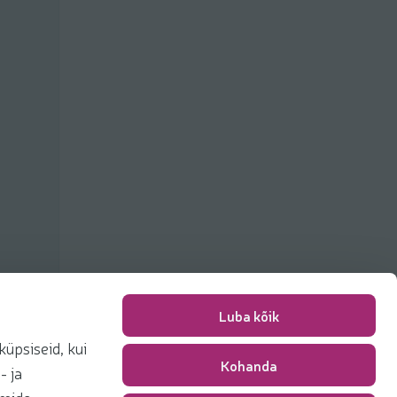
Luba kõik
üpsiseid, kui
Kohanda
Pakkimise tasu
0,00 €
- ja
Kokku
0,00 €