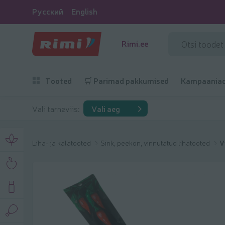
Русский
English
Rimi.ee
Tooted
🛒 Parimad pakkumised
Kampaania
Vali tarneviis:
Vali aeg
Liha- ja kalatooted
Sink, peekon, vinnutatud lihatooted
V