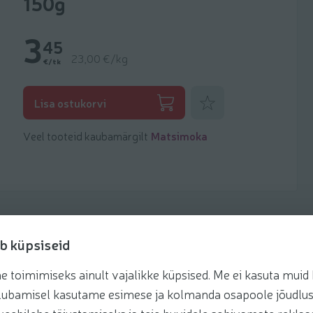
150g
3
45
23,00 €/kg
€/tk
Lisa lemmikuks
Lisa ostukorvi
Veel tooteid kaubamärgilt
Matsimoka
b küpsiseid
toimimiseks ainult vajalikke küpsised. Me ei kasuta muid k
retseptis
te lubamisel kasutame esimese ja kolmanda osapoole jõudlus