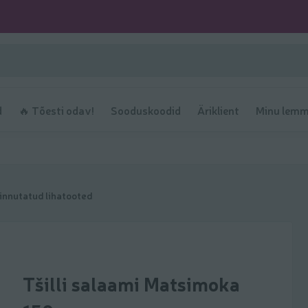
d
🔥 Tõesti odav!
Sooduskoodid
Äriklient
Minu lemm
innutatud lihatooted
Tšilli salaami Matsimoka