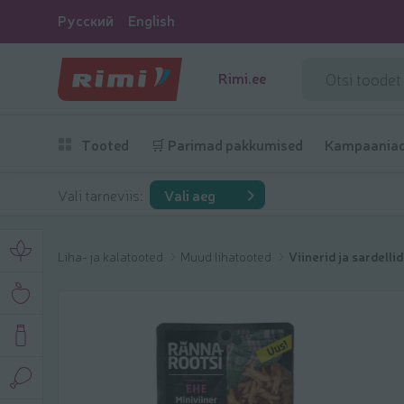
Русский
English
Rimi.ee
Tooted
🛒 Parimad pakkumised
Kampaania
Vali tarneviis:
Vali aeg
Liha- ja kalatooted
Muud lihatooted
Viinerid ja sardellid