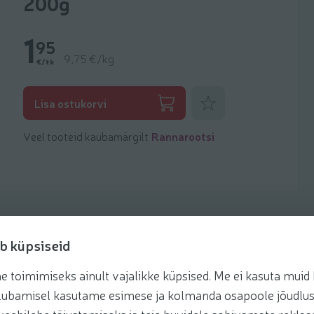
200g
1
95
9,75 €/kg
€/tk
Lisa lemmikuks
Lisa ostukorvi
Veel tooteid kaubamärgilt
Rannarootsi
b küpsiseid
toimimiseks ainult vajalikke küpsised. Me ei kasuta muid k
retseptis
te lubamisel kasutame esimese ja kolmanda osapoole jõudlus