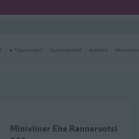
d
🔥 Tõesti odav!
Sooduskoodid
Äriklient
Minu lemm
Miniviiner Ehe Rannarootsi