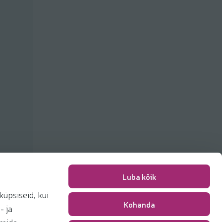
Luba kõik
üpsiseid, kui
Kohanda
Pakkimise tasu
0,00 €
- ja
Kokku
0,00 €