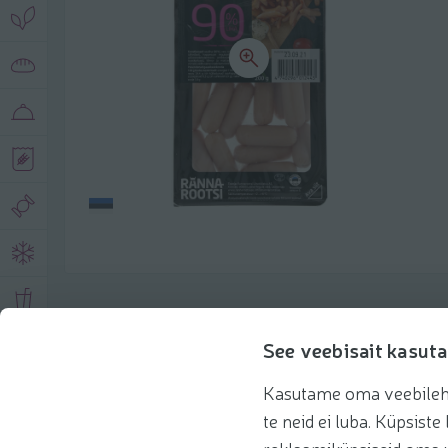
Toote andmed
See veebisait kasuta
Kasutame oma veebilehe 
Tooteinfo
Soovitatud tooted
Kasuta 
te neid ei luba. Küpsis