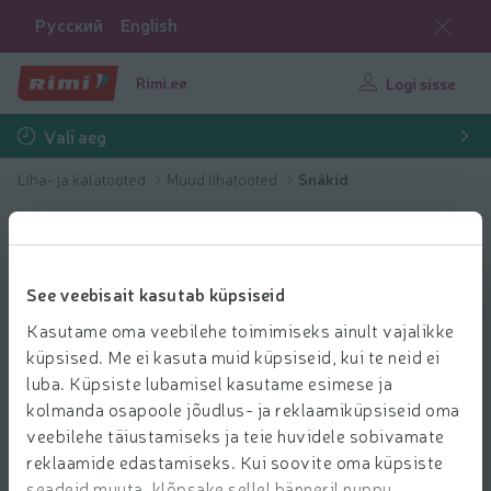
Русский
English
Rimi.ee
Logi sisse
Vali aeg
Liha- ja kalatooted
Muud lihatooted
Snäkid
See veebisait kasutab küpsiseid
Kasutame oma veebilehe toimimiseks ainult vajalikke
küpsised. Me ei kasuta muid küpsiseid, kui te neid ei
luba. Küpsiste lubamisel kasutame esimese ja
kolmanda osapoole jõudlus- ja reklaamiküpsiseid oma
veebilehe täiustamiseks ja teie huvidele sobivamate
reklaamide edastamiseks. Kui soovite oma küpsiste
seadeid muuta, klõpsake sellel bänneril nuppu