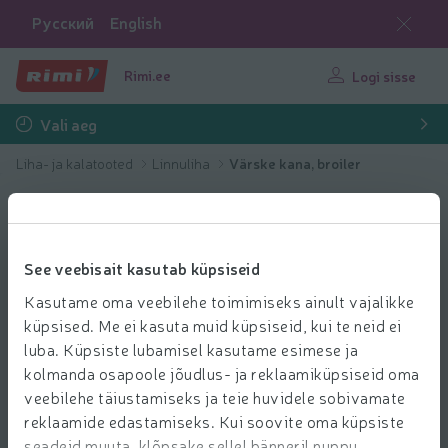
Русский
English
Rimi.ee
Logi sisse
Vali aeg
Liha- ja kalatooted
Linnuliha
Värske kana, broiler
See veebisait kasutab küpsiseid
Kasutame oma veebilehe toimimiseks ainult vajalikke
küpsised. Me ei kasuta muid küpsiseid, kui te neid ei
luba. Küpsiste lubamisel kasutame esimese ja
kolmanda osapoole jõudlus- ja reklaamiküpsiseid oma
veebilehe täiustamiseks ja teie huvidele sobivamate
reklaamide edastamiseks. Kui soovite oma küpsiste
seadeid muuta, klõpsake sellel bänneril nuppu