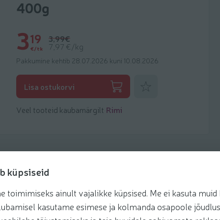
400g
3
19
3,99€
7,97 €/kg
€/tk
Pakkumine kehtib 28.07.2026 kuni 10.08.2026
Lisa lemmikuks
Lisa ostukorvi
Veel tooteid kaubamärgilt
Rimi
b küpsiseid
toimimiseks ainult vajalikke küpsised. Me ei kasuta muid k
retseptis
te lubamisel kasutame esimese ja kolmanda osapoole jõudlus