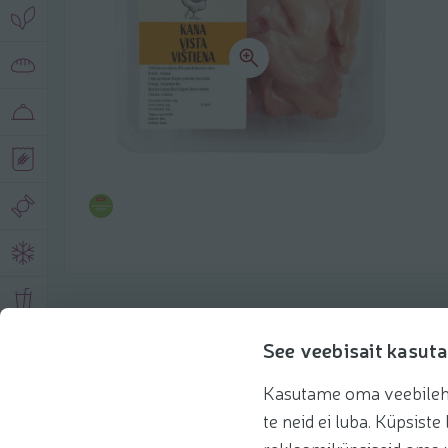
Toote andmed
See veebisait kasuta
Kasutame oma veebilehe 
Tooteinfo
Soovitatud tooted
Kasuta 
te neid ei luba. Küpsis