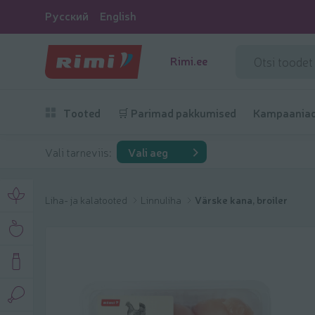
Русский
English
Rimi.ee
Tooted
🛒 Parimad pakkumised
Kampaania
Vali tarneviis:
Vali aeg
Liha- ja kalatooted
Linnuliha
Värske kana, broiler