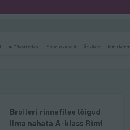
d
🔥 Tõesti odav!
Sooduskoodid
Äriklient
Minu lemm
Broileri rinnafilee lõigud
ilma nahata A-klass Rimi