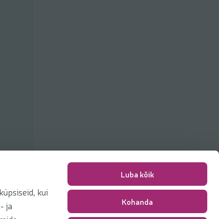
Luba kõik
üpsiseid, kui
Kohanda
Pakkimise tasu
0,00 €
- ja
Kokku
0,00 €