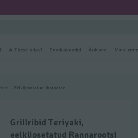
d
🔥 Tõesti odav!
Sooduskoodid
Äriklient
Minu lemm
tooted
Eelküpsetatud lihatooted
Grillribid Teriyaki,
eelküpsetatud Rannarootsi