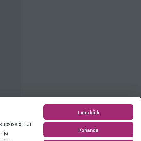
Luba kõik
üpsiseid, kui
Kohanda
Pakkimise tasu
0,00 €
- ja
Kokku
0,00 €