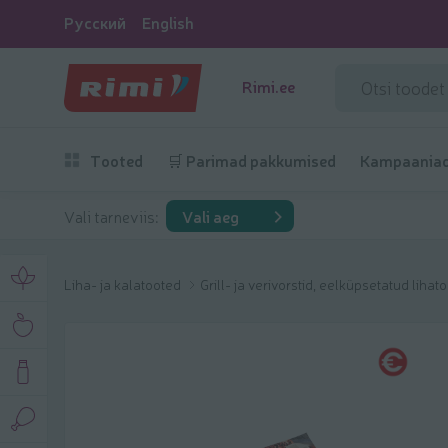
Русский
English
Rimi.ee
Tooted
🛒 Parimad pakkumised
Kampaania
Vali tarneviis:
Vali aeg
Liha- ja kalatooted
Grill- ja verivorstid, eelküpsetatud liha