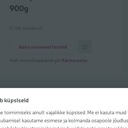
900g
Ei ole saadaval
Lisa lemmikuks
Näita sarnaseid tooteid
Veel tooteid kaubamärgilt
Rannarootsi
b küpsiseid
toimimiseks ainult vajalikke küpsised. Me ei kasuta muid k
retseptis
te lubamisel kasutame esimese ja kolmanda osapoole jõudlus