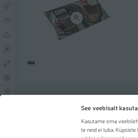
Toote andmed
See veebisait kasuta
Kasutame oma veebilehe 
Tooteinfo
Soovitatud tooted
Kasuta 
te neid ei luba. Küpsis