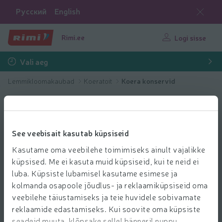
Русский
English
Rimi.ee
Logi sisse
Vali aeg
Lemmikloomakaubad
Koeratoit
Koera konservid
See veebisait kasutab küpsiseid
Kasutame oma veebilehe toimimiseks ainult vajalikke
küpsised. Me ei kasuta muid küpsiseid, kui te neid ei
luba. Küpsiste lubamisel kasutame esimese ja
kolmanda osapoole jõudlus- ja reklaamiküpsiseid oma
veebilehe täiustamiseks ja teie huvidele sobivamate
reklaamide edastamiseks. Kui soovite oma küpsiste
seadeid muuta, klõpsake sellel bänneril nuppu