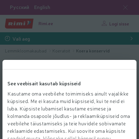
Русский
English
Rimi.ee
Logi sisse
Vali aeg
Lemmikloomakaubad
Koeratoit
Koera konservid
See veebisait kasutab küpsiseid
Kasutame oma veebilehe toimimiseks ainult vajalikke
küpsised. Me ei kasuta muid küpsiseid, kui te neid ei
luba. Küpsiste lubamisel kasutame esimese ja
kolmanda osapoole jõudlus- ja reklaamiküpsiseid oma
veebilehe täiustamiseks ja teie huvidele sobivamate
reklaamide edastamiseks. Kui soovite oma küpsiste
seadeid muuta, klõpsake sellel bänneril nuppu