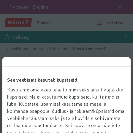
Русский
English
Rimi.ee
Logi sisse
Vali aeg
Lemmikloomakaubad
Koeratoit
Koera konservid
See veebisait kasutab küpsiseid
Kasutame oma veebilehe toimimiseks ainult vajalikke
küpsised. Me ei kasuta muid küpsiseid, kui te neid ei
luba. Küpsiste lubamisel kasutame esimese ja
kolmanda osapoole jõudlus- ja reklaamiküpsiseid oma
veebilehe täiustamiseks ja teie huvidele sobivamate
reklaamide edastamiseks. Kui soovite oma küpsiste
seadeid muuta, klõpsake sellel bänneril nuppu