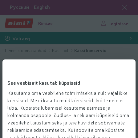
Русский
English
Rimi.ee
Logi sisse
Vali aeg
Lemmikloomakaubad
Kassitoit
Kassi konservid
See veebisait kasutab küpsiseid
Kasutame oma veebilehe toimimiseks ainult vajalikke
küpsised. Me ei kasuta muid küpsiseid, kui te neid ei
luba. Küpsiste lubamisel kasutame esimese ja
kolmanda osapoole jõudlus- ja reklaamiküpsiseid oma
veebilehe täiustamiseks ja teie huvidele sobivamate
reklaamide edastamiseks. Kui soovite oma küpsiste
seadeid muuta, klõpsake sellel bänneril nuppu