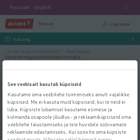
Русский
English
Rimi.ee
Logi sisse
Vali aeg
Leivad, saiad, kondiitritooted
Rimi Pagarid
Värsked magusad saiakesed, kringlid
See veebisait kasutab küpsiseid
Kasutame oma veebilehe toimimiseks ainult vajalikke
küpsised. Me ei kasuta muid küpsiseid, kui te neid ei
luba. Küpsiste lubamisel kasutame esimese ja
kolmanda osapoole jõudlus- ja reklaamiküpsiseid oma
veebilehe täiustamiseks ja teie huvidele sobivamate
reklaamide edastamiseks. Kui soovite oma küpsiste
seadeid muuta, klõpsake sellel bänneril nuppu