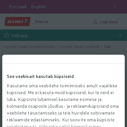
Русский
English
Rimi.ee
Logi sisse
Vali aeg
Leivad, saiad, kondiitritooted
Leivad, saiad, sepikud
Sai
See veebisait kasutab küpsiseid
Kasutame oma veebilehe toimimiseks ainult vajalikke
küpsised. Me ei kasuta muid küpsiseid, kui te neid ei
luba. Küpsiste lubamisel kasutame esimese ja
kolmanda osapoole jõudlus- ja reklaamiküpsiseid oma
veebilehe täiustamiseks ja teie huvidele sobivamate
reklaamide edastamiseks. Kui soovite oma küpsiste
seadeid muuta, klõpsake sellel bänneril nuppu