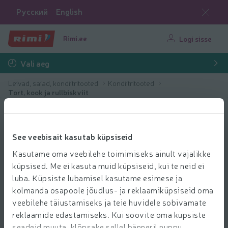
Русский
English
Rimi.ee
Logi sisse
Vali aeg
Leivad, saiad, kondiitritooted
Kondiitritooted
Tort, kook ja rullbiskviit
See veebisait kasutab küpsiseid
Kasutame oma veebilehe toimimiseks ainult vajalikke
küpsised. Me ei kasuta muid küpsiseid, kui te neid ei
luba. Küpsiste lubamisel kasutame esimese ja
kolmanda osapoole jõudlus- ja reklaamiküpsiseid oma
veebilehe täiustamiseks ja teie huvidele sobivamate
reklaamide edastamiseks. Kui soovite oma küpsiste
seadeid muuta, klõpsake sellel bänneril nuppu