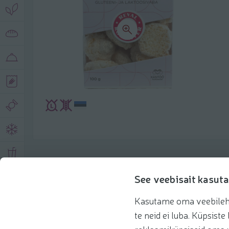
Toote andmed
See veebisait kasuta
Kasutame oma veebilehe 
Tooteinfo
Soovitatud tooted
Kasuta 
te neid ei luba. Küpsis