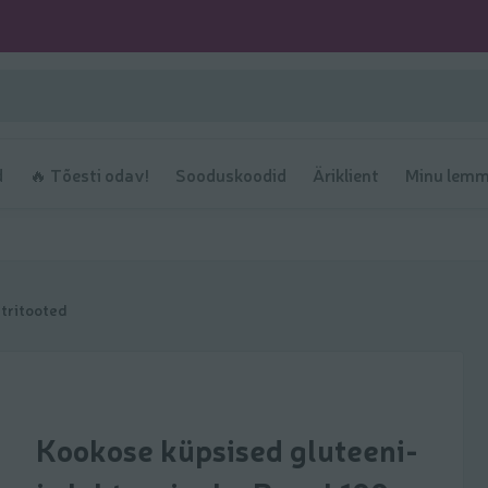
d
🔥 Tõesti odav!
Sooduskoodid
Äriklient
Minu lemm
tritooted
Kookose küpsised gluteeni-