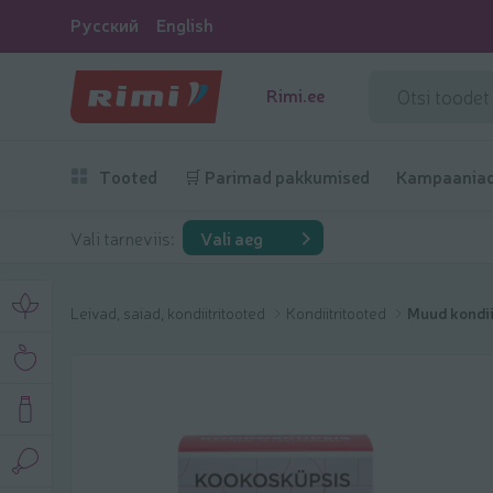
Русский
English
Rimi.ee
Tooted
🛒 Parimad pakkumised
Kampaania
Vali tarneviis:
Vali aeg
Leivad, saiad, kondiitritooted
Kondiitritooted
Muud kondii