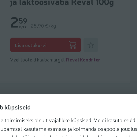
ja laktoosivaba Reval 100g
2
59
25,90 €/kg
€/tk
Lisa lemmikuks
Lisa ostukorvi
Veel tooteid kaubamärgilt
Reval Kondiiter
b küpsiseid
toimimiseks ainult vajalikke küpsised. Me ei kasuta muid k
retseptis
te lubamisel kasutame esimese ja kolmanda osapoole jõudlus