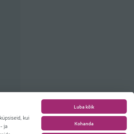
Luba kõik
üpsiseid, kui
Kohanda
Pakkimise tasu
0,00 €
- ja
Kokku
0,00 €