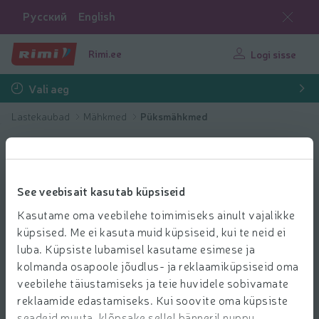
Русский
English
Rimi.ee
Logi sisse
Vali aeg
Lastekaubad
Mähkmed
Püksmähkmed
See veebisait kasutab küpsiseid
Kasutame oma veebilehe toimimiseks ainult vajalikke
küpsised. Me ei kasuta muid küpsiseid, kui te neid ei
luba. Küpsiste lubamisel kasutame esimese ja
kolmanda osapoole jõudlus- ja reklaamiküpsiseid oma
veebilehe täiustamiseks ja teie huvidele sobivamate
reklaamide edastamiseks. Kui soovite oma küpsiste
seadeid muuta, klõpsake sellel bänneril nuppu