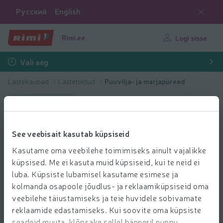
Русский
English
Rimi.ee
Logi sisse
Vali aeg
Lastekaubad
Lastetoidud
Puuvilja- ja marjapüreed
Kaasa kingitus
See veebisait kasutab küpsiseid
Kasutame oma veebilehe toimimiseks ainult vajalikke
küpsised. Me ei kasuta muid küpsiseid, kui te neid ei
luba. Küpsiste lubamisel kasutame esimese ja
kolmanda osapoole jõudlus- ja reklaamiküpsiseid oma
veebilehe täiustamiseks ja teie huvidele sobivamate
reklaamide edastamiseks. Kui soovite oma küpsiste
seadeid muuta, klõpsake sellel bänneril nuppu