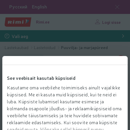
Русский
English
Rimi.ee
Logi sisse
Vali aeg
Lastekaubad
Lastetoidud
Puuvilja- ja marjapüreed
Kaasa kingitus
See veebisait kasutab küpsiseid
Kasutame oma veebilehe toimimiseks ainult vajalikke
küpsised. Me ei kasuta muid küpsiseid, kui te neid ei
luba. Küpsiste lubamisel kasutame esimese ja
kolmanda osapoole jõudlus- ja reklaamiküpsiseid oma
veebilehe täiustamiseks ja teie huvidele sobivamate
reklaamide edastamiseks. Kui soovite oma küpsiste
seadeid muuta, klõpsake sellel bänneril nuppu