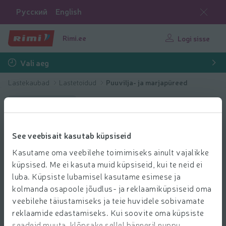
Русский
English
Rimi.ee
Logi sisse
Vali aeg
Lastekaubad
Lastetoidud
Puuvilja- ja marjapüreed
Kaasa kingitus
See veebisait kasutab küpsiseid
Kasutame oma veebilehe toimimiseks ainult vajalikke
küpsised. Me ei kasuta muid küpsiseid, kui te neid ei
luba. Küpsiste lubamisel kasutame esimese ja
kolmanda osapoole jõudlus- ja reklaamiküpsiseid oma
veebilehe täiustamiseks ja teie huvidele sobivamate
reklaamide edastamiseks. Kui soovite oma küpsiste
seadeid muuta, klõpsake sellel bänneril nuppu