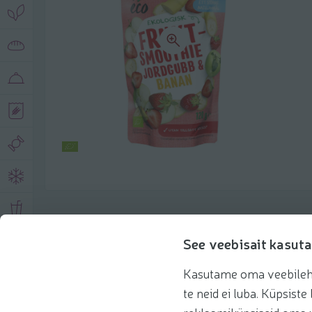
Toote andmed
See veebisait kasuta
Kasutame oma veebilehe 
Tooteinfo
Soovitatud tooted
Kasuta 
te neid ei luba. Küpsis