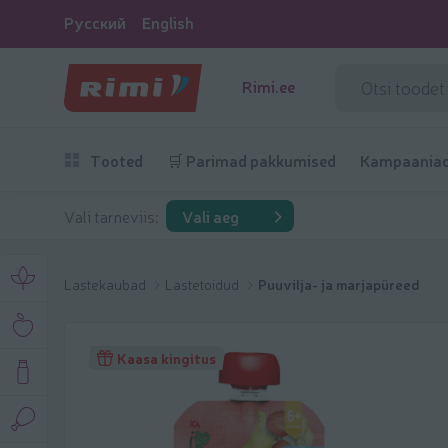
Русский
English
Rimi.ee
Tooted
🛒 Parimad pakkumised
Kampaania
Vali tarneviis:
Vali aeg
Lastekaubad
Lastetoidud
Puuvilja- ja marjapüreed
Kaasa kingitus