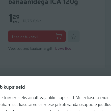
banaanidega ICA 120g
1
29
10,75 €/kg
€/tk
Lisa lemmikuks
Lisa ostukorvi
Veel tooteid kaubamärgilt
I Love Eco
b küpsiseid
toimimiseks ainult vajalikke küpsised. Me ei kasuta muid k
retseptis
te lubamisel kasutame esimese ja kolmanda osapoole jõudlus