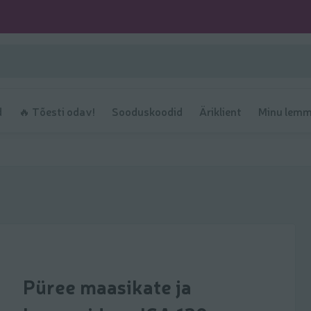
d
🔥 Tõesti odav!
Sooduskoodid
Äriklient
Minu lemm
Püree maasikate ja