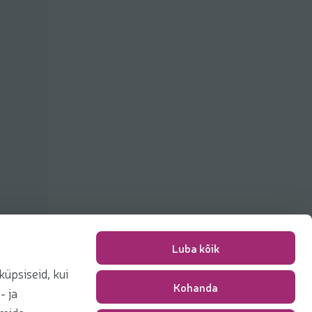
Luba kõik
üpsiseid, kui
Kohanda
Pakkimise tasu
0,00 €
- ja
Kokku
0,00 €