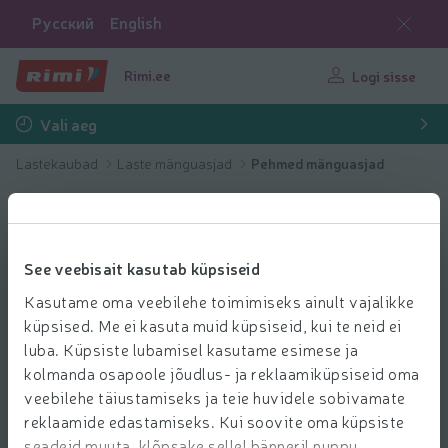
Русский
English
Rimi.ee
Logi sisse
Vali aeg
Lastekaubad
Laste mänguasjad
Pehmed mänguasjad
See veebisait kasutab küpsiseid
Kasutame oma veebilehe toimimiseks ainult vajalikke
küpsised. Me ei kasuta muid küpsiseid, kui te neid ei
luba. Küpsiste lubamisel kasutame esimese ja
kolmanda osapoole jõudlus- ja reklaamiküpsiseid oma
veebilehe täiustamiseks ja teie huvidele sobivamate
reklaamide edastamiseks. Kui soovite oma küpsiste
seadeid muuta, klõpsake sellel bänneril nuppu