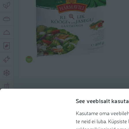
Toote andmed
See veebisait kasuta
Kasutame oma veebilehe 
Tooteinfo
Soovitatud tooted
Kasuta 
te neid ei luba. Küpsis