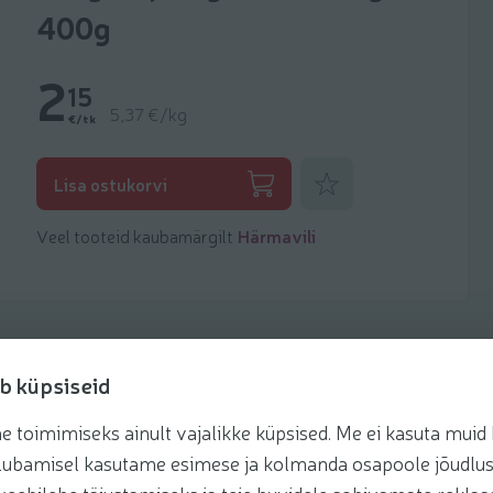
400g
2
15
5,37 €/kg
€/tk
Lisa lemmikuks
Lisa ostukorvi
Veel tooteid kaubamärgilt
Härmavili
b küpsiseid
toimimiseks ainult vajalikke küpsised. Me ei kasuta muid k
retseptis
te lubamisel kasutame esimese ja kolmanda osapoole jõudlus