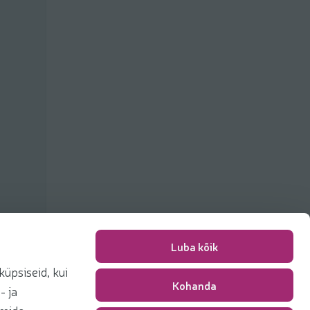
Luba kõik
üpsiseid, kui
Kohanda
Pakkimise tasu
0,00 €
- ja
Kokku
0,00 €