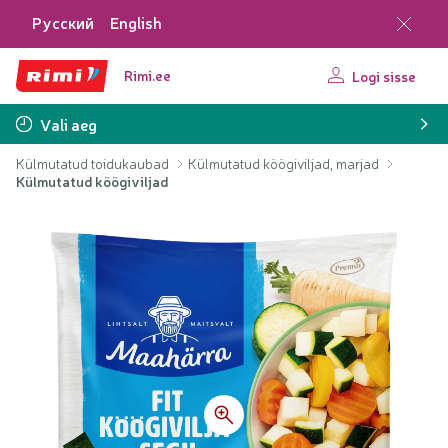
Русский
English
Rimi.ee
Logi sisse
Vali aeg
Külmutatud toidukaubad
Külmutatud köögiviljad, marjad
Külmutatud köögiviljad