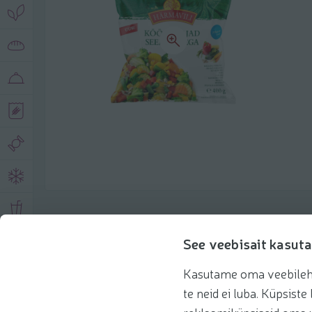
Toote andmed
See veebisait kasuta
Kasutame oma veebilehe 
Tooteinfo
Soovitatud tooted
Kasuta 
te neid ei luba. Küpsis