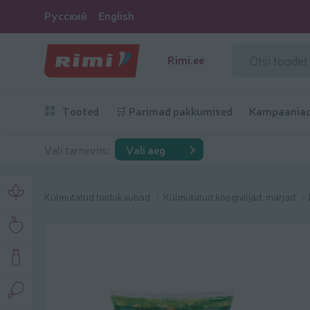
Русский
English
Rimi.ee
Tooted
🛒 Parimad pakkumised
Kampaania
Vali tarneviis:
Vali aeg
Külmutatud toidukaubad
Külmutatud köögiviljad, marjad