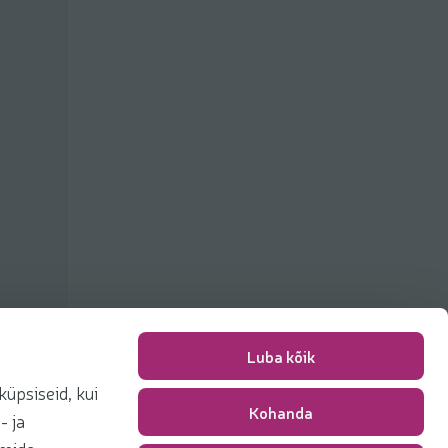
Luba kõik
üpsiseid, kui
Kohanda
Pakkimise tasu
0,00 €
- ja
Kokku
0,00 €