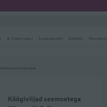
d
🔥 Tõesti odav!
Sooduskoodid
Äriklient
Minu lemm
Külmutatud köögiviljad
Köögiviljad seemnetega