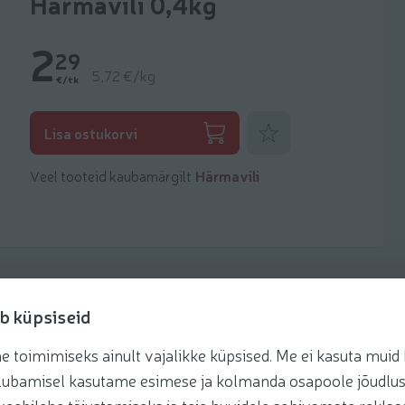
Härmavili 0,4kg
2
29
5,72 €/kg
€/tk
Lisa lemmikuks
Lisa ostukorvi
Veel tooteid kaubamärgilt
Härmavili
b küpsiseid
toimimiseks ainult vajalikke küpsised. Me ei kasuta muid k
retseptis
te lubamisel kasutame esimese ja kolmanda osapoole jõudlus