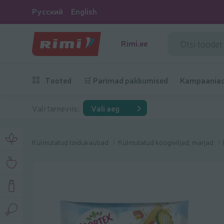
Русский
English
Rimi.ee
Tooted
🛒 Parimad pakkumised
Kampaania
Vali tarneviis:
Vali aeg
Külmutatud toidukaubad
Külmutatud köögiviljad, marjad