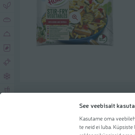
Toote andmed
See veebisait kasuta
Kasutame oma veebilehe 
Tooteinfo
Soovitatud tooted
Kasuta 
te neid ei luba. Küpsis