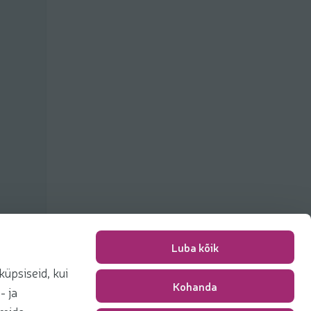
Luba kõik
üpsiseid, kui
Kohanda
Pakkimise tasu
0,00 €
- ja
Kokku
0,00 €