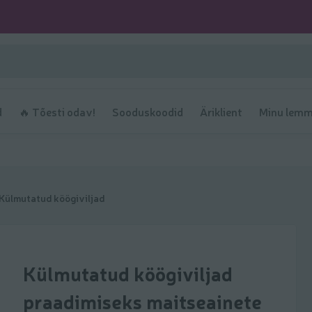
d
🔥 Tõesti odav!
Sooduskoodid
Äriklient
Minu lemm
Külmutatud köögiviljad
Külmutatud köögiviljad
praadimiseks maitseainete