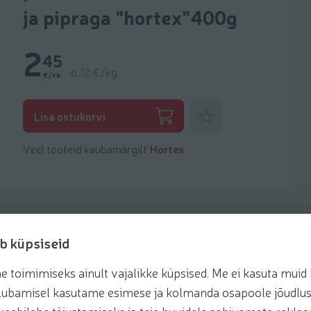
ja pipraga "hortex"400g
2
45
6,12 €/kg
€/tk
Lisa lemmikuks
Lisa ostukorvi
Veel tooteid kaubamärgilt
Hortex
b küpsiseid
toimimiseks ainult vajalikke küpsised. Me ei kasuta muid k
retseptis
te lubamisel kasutame esimese ja kolmanda osapoole jõudlus