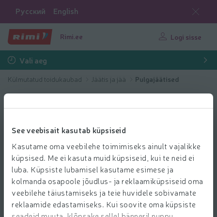
Русский
English
Rimi.ee
Logi sisse
Vali aeg
Külmutatud toidukaubad
Jäätis ja jää
Pulgajäätised
See veebisait kasutab küpsiseid
Kasutame oma veebilehe toimimiseks ainult vajalikke
küpsised. Me ei kasuta muid küpsiseid, kui te neid ei
luba. Küpsiste lubamisel kasutame esimese ja
kolmanda osapoole jõudlus- ja reklaamiküpsiseid oma
veebilehe täiustamiseks ja teie huvidele sobivamate
reklaamide edastamiseks. Kui soovite oma küpsiste
seadeid muuta, klõpsake sellel bänneril nuppu