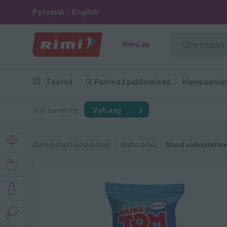
Русский
English
Rimi.ee
Tooted
🛒 Parimad pakkumised
Kampaania
Vali tarneviis:
Vali aeg
Külmutatud toidukaubad
Jäätis ja jää
Muud väikejäätis