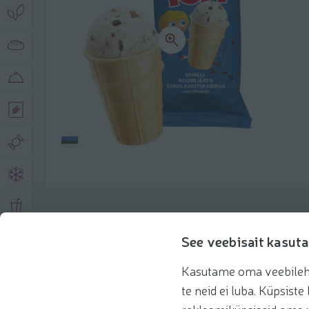
Toote andmed
See veebisait kasuta
Kasutame oma veebilehe 
Tooteinfo
Soovitatud tooted
Kasuta 
te neid ei luba. Küpsis