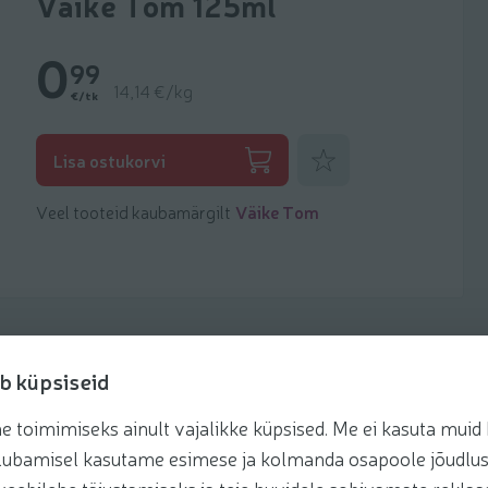
Väike Tom 125ml
0
99
14,14 €/kg
€/tk
Lisa lemmikuks
Lisa ostukorvi
Veel tooteid kaubamärgilt
Väike Tom
b küpsiseid
toimimiseks ainult vajalikke küpsised. Me ei kasuta muid k
retseptis
te lubamisel kasutame esimese ja kolmanda osapoole jõudlus