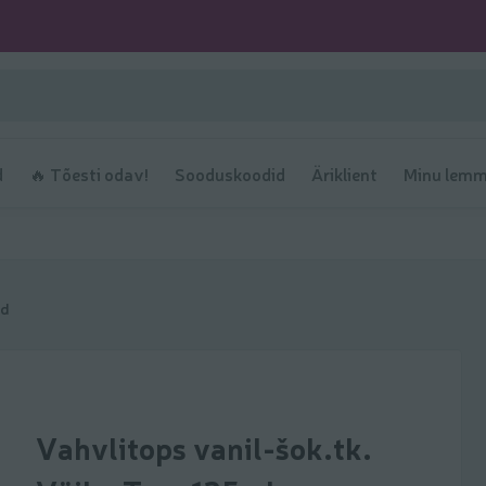
d
🔥 Tõesti odav!
Sooduskoodid
Äriklient
Minu lemm
ed
Vahvlitops vanil-šok.tk.