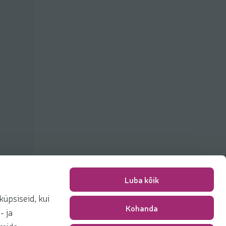
Luba kõik
üpsiseid, kui
Kohanda
Pakkimise tasu
0,00 €
- ja
Kokku
0,00 €