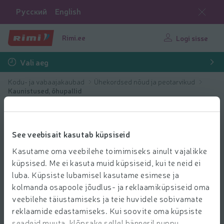
Русский
English
Rimi.ee
Logi sisse
Vali aeg
Kodu- ja vabaajakaubad
Ühekordsed nõud ja peotarvikud
Kaunistused, õhupallid
See veebisait kasutab küpsiseid
Kasutame oma veebilehe toimimiseks ainult vajalikke
küpsised. Me ei kasuta muid küpsiseid, kui te neid ei
luba. Küpsiste lubamisel kasutame esimese ja
kolmanda osapoole jõudlus- ja reklaamiküpsiseid oma
veebilehe täiustamiseks ja teie huvidele sobivamate
reklaamide edastamiseks. Kui soovite oma küpsiste
seadeid muuta, klõpsake sellel bänneril nuppu