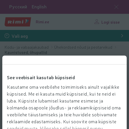
Русский
English
Rimi.ee
Logi sisse
Vali aeg
Kodu- ja vabaajakaubad
Ühekordsed nõud ja peotarvikud
Kaunistused, õhupallid
See veebisait kasutab küpsiseid
Kasutame oma veebilehe toimimiseks ainult vajalikke
küpsised. Me ei kasuta muid küpsiseid, kui te neid ei
luba. Küpsiste lubamisel kasutame esimese ja
kolmanda osapoole jõudlus- ja reklaamiküpsiseid oma
veebilehe täiustamiseks ja teie huvidele sobivamate
reklaamide edastamiseks. Kui soovite oma küpsiste
seadeid muuta, klõpsake sellel bänneril nuppu