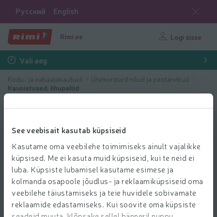
Русский
English
Rimi.ee
Logi sisse
Vali aeg
Kodu- ja vabaajakaubad
Ühekordsed nõud ja peotarvikud
Kaunistused, õhupallid
See veebisait kasutab küpsiseid
Kasutame oma veebilehe toimimiseks ainult vajalikke
küpsised. Me ei kasuta muid küpsiseid, kui te neid ei
luba. Küpsiste lubamisel kasutame esimese ja
kolmanda osapoole jõudlus- ja reklaamiküpsiseid oma
veebilehe täiustamiseks ja teie huvidele sobivamate
reklaamide edastamiseks. Kui soovite oma küpsiste
seadeid muuta, klõpsake sellel bänneril nuppu