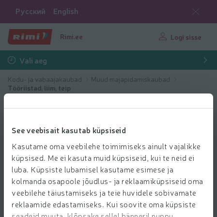
Русский
English
Rimi.ee
Logi sisse
Vali aeg
Kodu- ja vabaajakaubad
Muud majapidamiskaubad
Tööriistad, liim, teip
See veebisait kasutab küpsiseid
Kasutame oma veebilehe toimimiseks ainult vajalikke
küpsised. Me ei kasuta muid küpsiseid, kui te neid ei
luba. Küpsiste lubamisel kasutame esimese ja
kolmanda osapoole jõudlus- ja reklaamiküpsiseid oma
veebilehe täiustamiseks ja teie huvidele sobivamate
reklaamide edastamiseks. Kui soovite oma küpsiste
seadeid muuta, klõpsake sellel bänneril nuppu