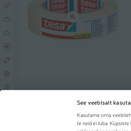
Toote andmed
See veebisait kasuta
Kasutame oma veebilehe 
Tooteinfo
Soovitatud tooted
te neid ei luba. Küpsis