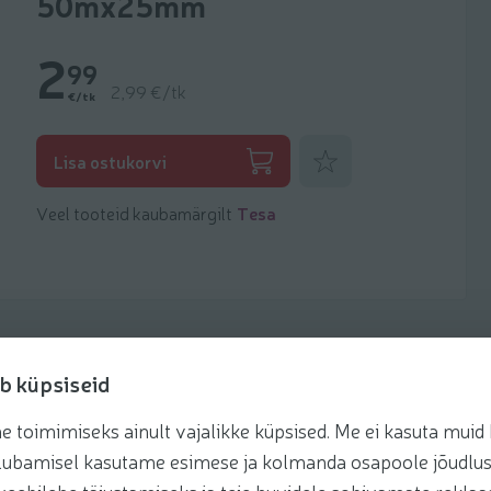
50mx25mm
2
99
2,99 €/tk
€/tk
Lisa lemmikuks
Lisa ostukorvi
Veel tooteid kaubamärgilt
Tesa
b küpsiseid
toimimiseks ainult vajalikke küpsised. Me ei kasuta muid k
te lubamisel kasutame esimese ja kolmanda osapoole jõudlus