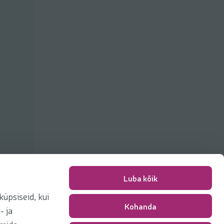
Luba kõik
üpsiseid, kui
Kohanda
Pakkimise tasu
0,00 €
- ja
Kokku
0,00 €