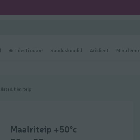
d
🔥 Tõesti odav!
Sooduskoodid
Äriklient
Minu lemm
istad, liim, teip
Maalriteip +50°c