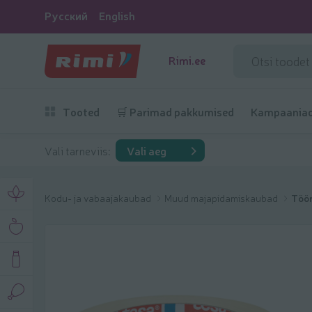
Русский
English
Rimi.ee
Tooted
🛒 Parimad pakkumised
Kampaania
Vali tarneviis:
Vali aeg
Kodu- ja vabaajakaubad
Muud majapidamiskaubad
Tööri