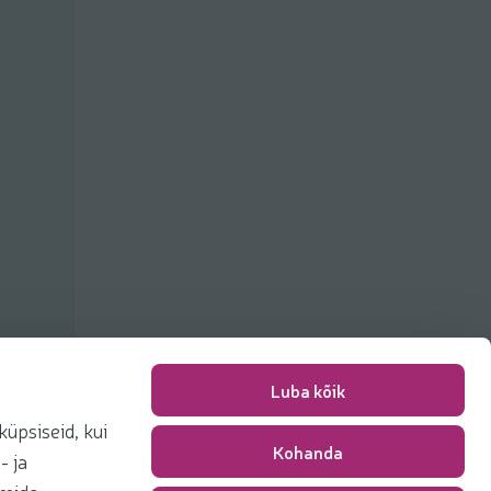
Luba kõik
üpsiseid, kui
Kohanda
Pakkimise tasu
0,00 €
- ja
Kokku
0,00 €