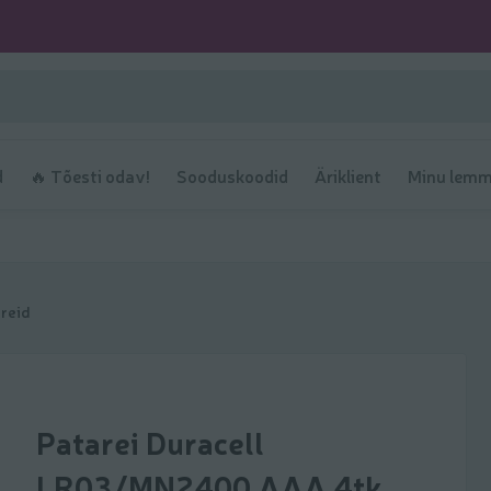
d
🔥 Tõesti odav!
Sooduskoodid
Äriklient
Minu lemm
reid
Patarei Duracell
LR03/MN2400 AAA 4tk