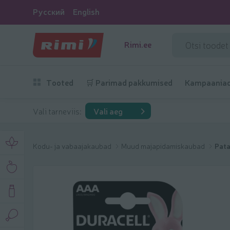
Русский
English
Rimi.ee
Tooted
🛒 Parimad pakkumised
Kampaania
Vali tarneviis:
Vali aeg
Kodu- ja vabaajakaubad
Muud majapidamiskaubad
Pata