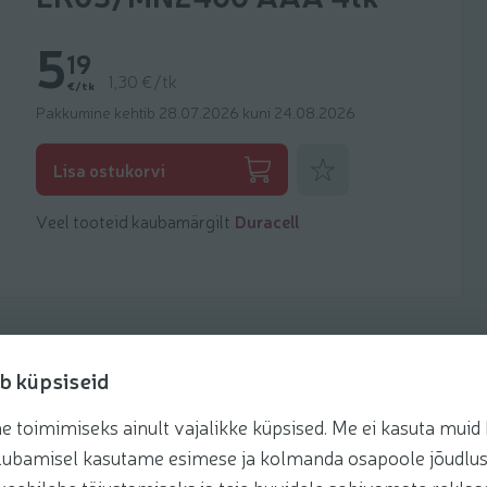
5
19
1,30 €/tk
€/tk
Pakkumine kehtib 28.07.2026 kuni 24.08.2026
Lisa lemmikuks
Lisa ostukorvi
Veel tooteid kaubamärgilt
Duracell
b küpsiseid
toimimiseks ainult vajalikke küpsised. Me ei kasuta muid k
te lubamisel kasutame esimese ja kolmanda osapoole jõudlus