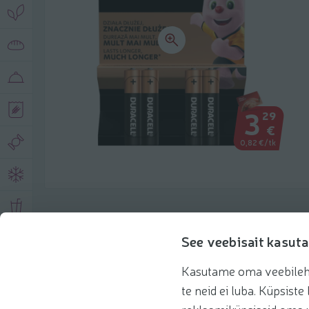
3
29
€
0,82 €/tk
Toote andmed
See veebisait kasuta
Kasutame oma veebilehe 
Tooteinfo
Soovitatud tooted
te neid ei luba. Küpsis